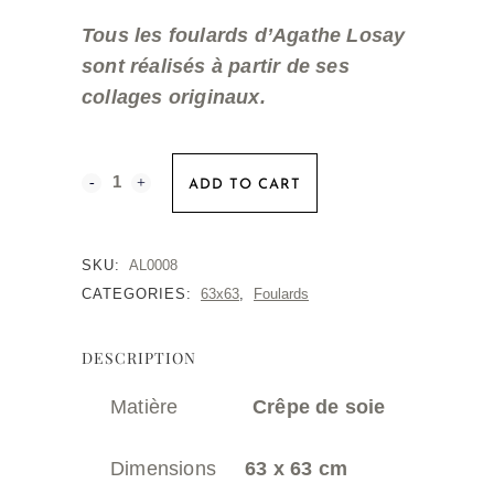
Tous les foulards d’Agathe Losay
sont réalisés à partir de ses
collages originaux.
Carré
ADD TO CART
-
Flamant
SKU:
AL0008
CATEGORIES:
63x63
,
Foulards
Rose
quantity
DESCRIPTION
Matière
Crêpe de soie
Dimensions
63 x 63 cm