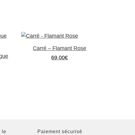
Carré – Flamant Rose
rgue
69,00
€
 le
Paiement sécurisé