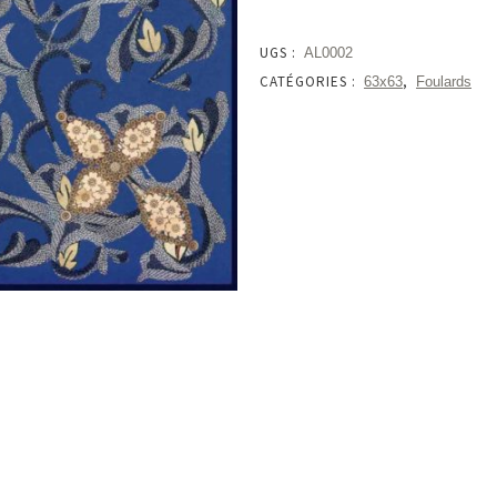
-
Croix
UGS :
AL0002
CATÉGORIES :
,
63x63
Foulards
Provençale
Bleu
Roi
quantity