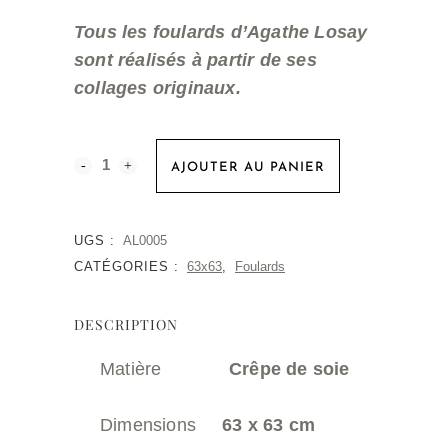
Tous les foulards d’Agathe Losay
sont réalisés à partir de ses
collages originaux.
Carré
AJOUTER AU PANIER
-
Poisson
UGS :
AL0005
CATÉGORIES :
63x63
,
Foulards
Bleu
Océan
DESCRIPTION
quantity
Matière
Crêpe de soie
Dimensions
63 x 63 cm